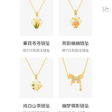
蒹葭苍苍链坠
荷韵幽幽链坠
银925和田玉链坠
银925和田玉链坠
纯白山茶链坠
幽梦蝶影链坠