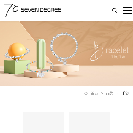
首页
>
品类
>
手链