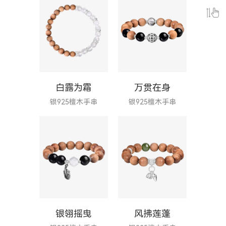
白露为霜
万贯在身
银925檀木手串
银925檀木手串
银翎摇曳
风拂莲蓬