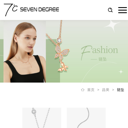
首页
>
品类
>
链坠