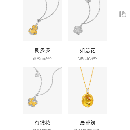
钱多多
如意花
银925链坠
银925链坠
有钱花
晨昏线