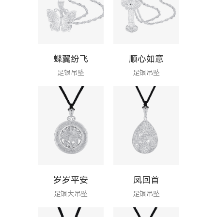
蝶翼纷飞
顺心如意
足银吊坠
足银吊坠
岁岁平安
凤回首
足银大吊坠
足银吊坠