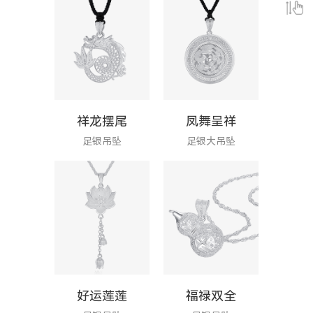
祥龙摆尾
凤舞呈祥
足银吊坠
足银大吊坠
好运莲莲
福禄双全