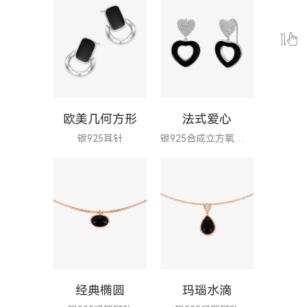
欧美几何方形
法式爱心
银925耳针
银925合成立方氧化锆耳钩
经典椭圆
玛瑙水滴