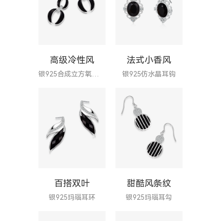
高级冷性风
法式小香风
银925合成立方氧化锆耳针
银925仿水晶耳钩
百搭双叶
甜酷风条纹
银925玛瑙耳环
银925玛瑙耳勾