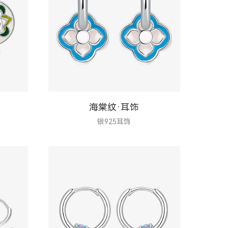
海棠纹·耳饰
银925耳饰