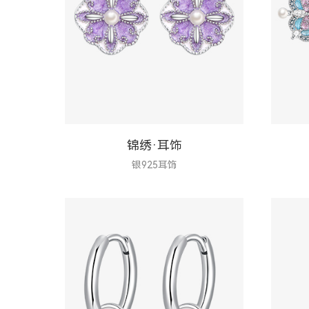
锦绣·耳饰
银925耳饰