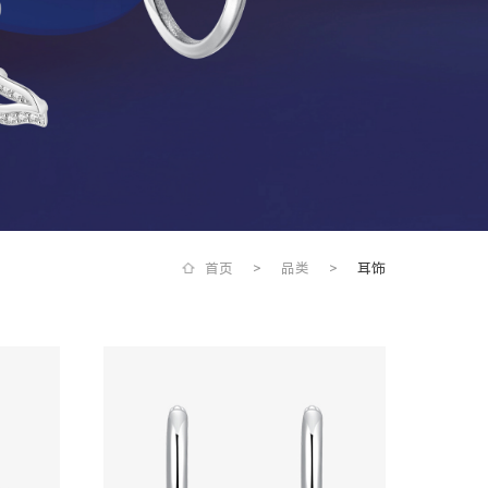
首页
>
品类
>
耳饰