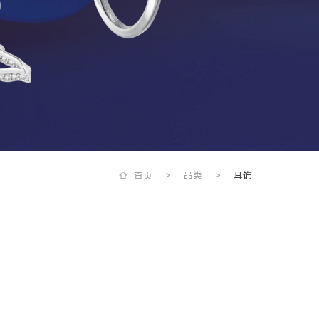
首页
>
品类
>
耳饰