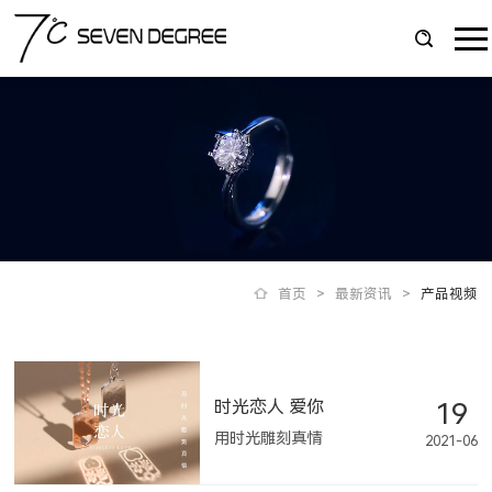
首页
>
最新资讯
>
产品视频
时光恋人 爱你
19
用时光雕刻真情
2021-06