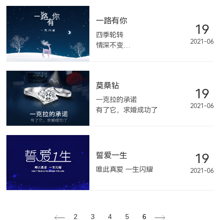
一路有你
19
四季轮转
2021-06
情深不变
温暖守护
一鹿有你
莫桑钻
19
一克拉的承诺
2021-06
有了它，求婚成功了
誓爱一生
19
唯此真爱 一生闪耀
2021-06
2
3
4
5
6