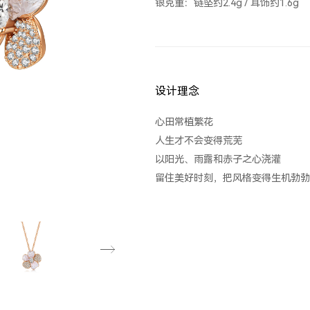
银克重：链坠约2.4g / 耳饰约1.6g
设计理念
心田常植繁花
人生才不会变得荒芜
以阳光、雨露和赤子之心浇灌
留住美好时刻，把风格变得生机勃勃