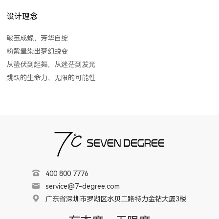
设计理念
破茧成蝶，芳华自绽
粉紫晕染出梦幻蜕变
从蛰伏到起舞，从迷茫到发光
跳跃的生命力，无限的可能性
400 800 7776
service@7-degree.com
广东省深圳市罗湖区水贝二路特力金钻大厦3楼