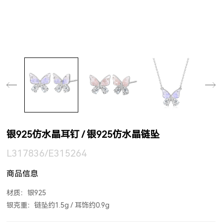
银925仿水晶耳钉 / 银925仿水晶链坠
L317836/E315264
商品信息
材质：银925
银克重：链坠约1.5g / 耳饰约0.9g