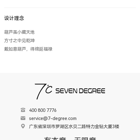
设计理念
葫芦虽小藏天地
方寸之中见乾坤
戴如意葫芦，得绵延福禄
400 800 7776
service@7-degree.com
广东省深圳市罗湖区水贝二路特力金钻大厦3楼