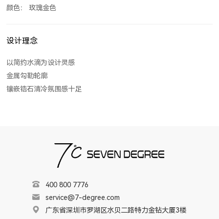
颜色： 玫瑰金色
设计理念
以简约水滴为设计灵感
金属勾勒轮廓
镶嵌锆石清冷氛围感十足
400 800 7776
service@7-degree.com
广东省深圳市罗湖区水贝二路特力金钻大厦3楼